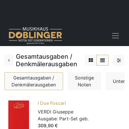
Gesamtausgaben /
Denkmälerausgaben
Gesamtausgaben /
Sonstige
Unterr
Denkmälerausgaben
Noten
I Due Foscari
VERDI Giuseppe
Ausgabe:
Part-Set geb.
309,90
€