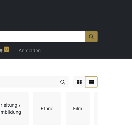
0
Anmelden
rleitung /
Ethno
Film
Gehör
mmbildung