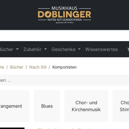
Bücher
Zubehör
Geschenke
Wissenswertes
te
Bücher
Nach Stil
Komponisten
Chor- und
Cho
rangement
Blues
Kirchenmusik
Sti