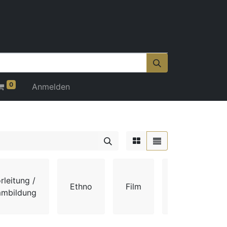
0
Anmelden
rleitung /
Ethno
Film
Gehör
mmbildung