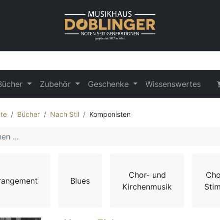
Bücher
Zubehör
Geschenke
Wissenswertes
te
Bücher
Nach Stil
Komponisten
Chor- und
Cho
rangement
Blues
Kirchenmusik
Sti