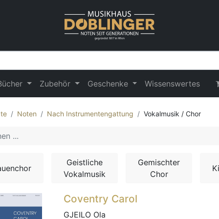
Bücher
Zubehör
Geschenke
Wissenswertes
te
Noten
Nach Instrumentengattung
Vokalmusik / Chor
Geistliche
Gemischter
auenchor
K
Vokalmusik
Chor
Coventry Carol
GJEILO Ola