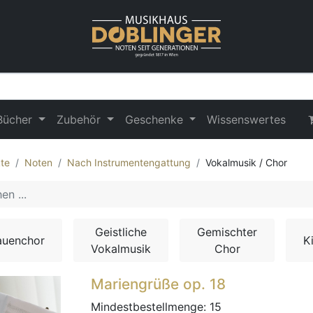
Bücher
Zubehör
Geschenke
Wissenswertes
te
Noten
Nach Instrumentengattung
Vokalmusik / Chor
Geistliche
Gemischter
auenchor
K
Vokalmusik
Chor
Mariengrüße op. 18
Mindestbestellmenge:
15