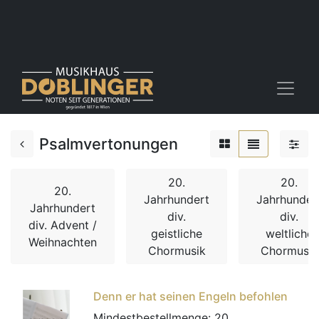
Psalmvertonungen
20.
20.
20.
Jahrhundert
Jahrhunder
Jahrhundert
div.
div.
div. Advent /
geistliche
weltliche
Weihnachten
Chormusik
Chormusik
Denn er hat seinen Engeln befohlen
Mindestbestellmenge:
20