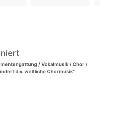
niert
umentengattung / Vokalmusik / Chor /
undert div. weltliche Chormusik
".