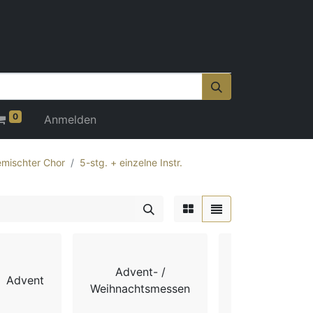
0
Anmelden
mischter Chor
5-stg. + einzelne Instr.
Advent- /
Advent
Chorbücher
Weihnachtsmessen