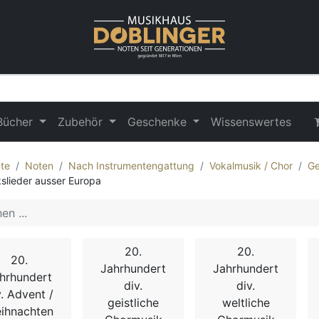
Bücher
Zubehör
Geschenke
Wissenswertes
te
Noten
Nach Instrumentengattung
Vokalmusik / Chor
Ge
kslieder ausser Europa
20.
20.
20.
Jahrhundert
Jahrhundert
hrhundert
div.
div.
v. Advent /
geistliche
weltliche
ihnachten