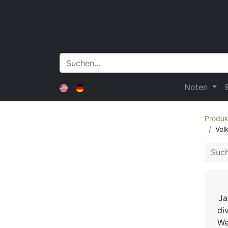
Noten
Produk
Vol
Ja
di
We