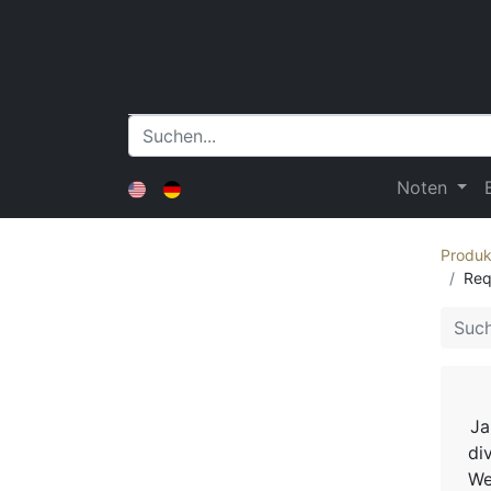
Noten
Produk
Req
Ja
di
We