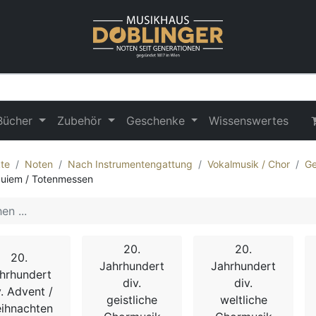
Bücher
Zubehör
Geschenke
Wissenswertes
te
Noten
Nach Instrumentengattung
Vokalmusik / Chor
Ge
uiem / Totenmessen
20.
20.
20.
Jahrhundert
Jahrhundert
hrhundert
div.
div.
v. Advent /
geistliche
weltliche
ihnachten