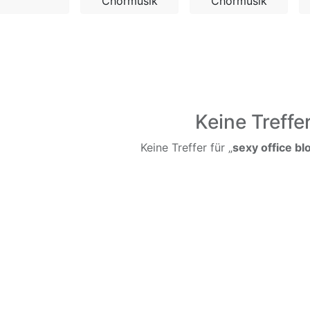
Chormusik
Chormusik
Keine Treffe
Keine Treffer für „
sexy office b