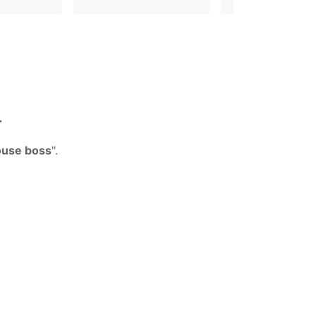
r
louse boss
".