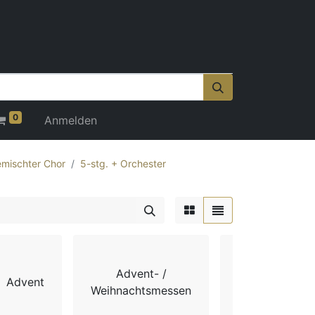
0
Anmelden
mischter Chor
5-stg. + Orchester
Advent- /
Advent
Chorbücher
Weihnachtsmessen