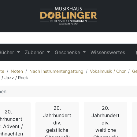
Bücher
Zubehör
Geschenke
Wissenswertes
te
Noten
Nach Instrumentengattung
Vokalmusik / Chor
Ge
 / Jazz / Rock
20.
20.
20.
Jahrhundert
Jahrhundert
hrhundert
div.
div.
v. Advent /
geistliche
weltliche
ihnachten