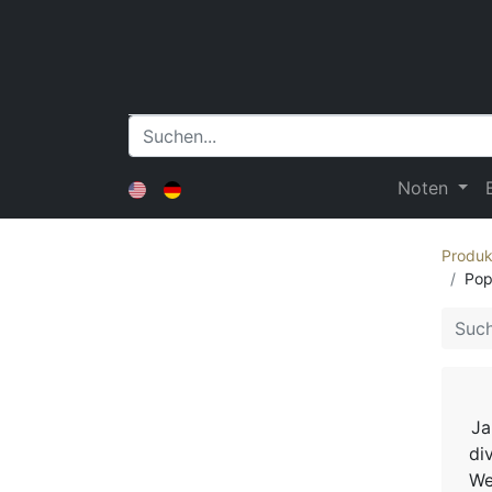
Noten
Produk
Pop
Ja
di
We