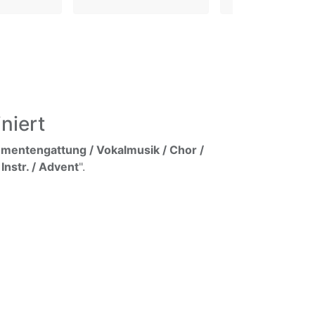
niert
umentengattung / Vokalmusik / Chor /
Instr. / Advent
".