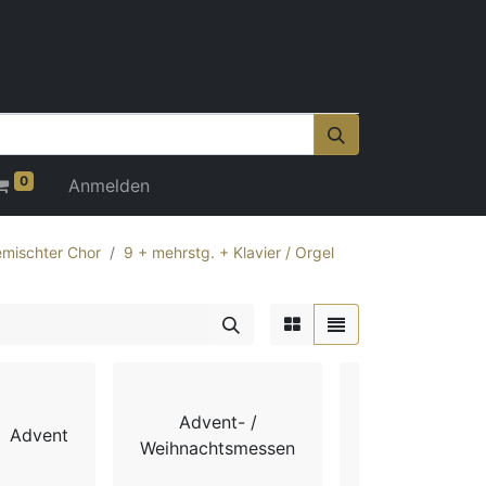
0
Anmelden
mischter Chor
9 + mehrstg. + Klavier / Orgel
Advent- /
Advent
Chorbücher
Weihnachtsmessen