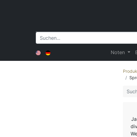
Noten
Produk
Spr
Ja
di
We