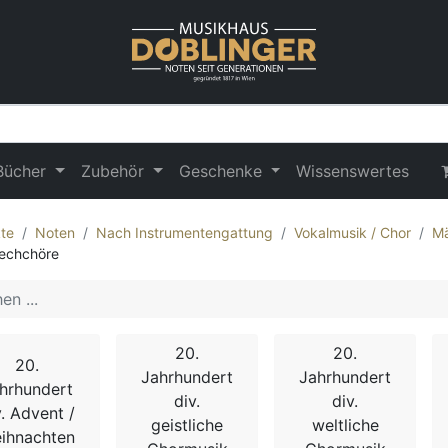
Bücher
Zubehör
Geschenke
Wissenswertes
te
Noten
Nach Instrumentengattung
Vokalmusik / Chor
Mä
echchöre
20.
20.
20.
Jahrhundert
Jahrhundert
hrhundert
div.
div.
v. Advent /
geistliche
weltliche
ihnachten