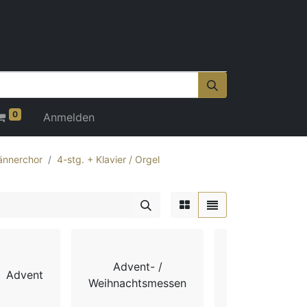
0
Anmelden
nnerchor
4-stg. + Klavier / Orgel
Advent- /
Advent
Chorbücher
Weihnachtsmessen