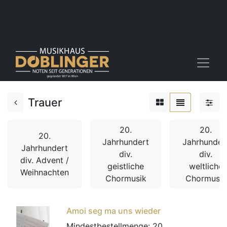
Trauer
20.
20.
20.
Jahrhundert
Jahrhunder
Jahrhundert
div.
div.
div. Advent /
geistliche
weltliche
Weihnachten
Chormusik
Chormusik
Amoi seg ma uns wieder
Mindestbestellmenge:
20