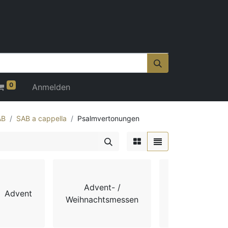
0
Anmelden
AB
SAB a cappella
Psalmvertonungen
Advent- /
Advent
Chorbücher
Weihnachtsmessen