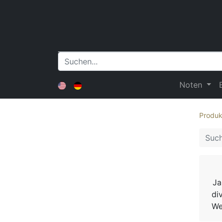
Noten
Produk
Ja
di
We