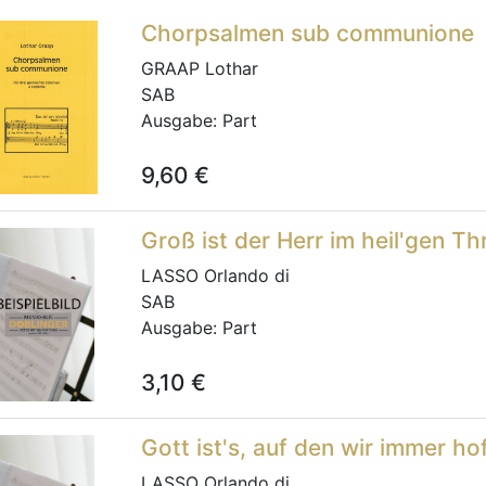
Chorpsalmen sub communione
GRAAP Lothar
SAB
Ausgabe:
Part
9,60
€
Groß ist der Herr im heil'gen Th
LASSO Orlando di
SAB
Ausgabe:
Part
3,10
€
Gott ist's, auf den wir immer ho
LASSO Orlando di