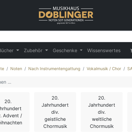
Bücher
Zubehör
Geschenke
Wissenswertes
te
Noten
Nach Instrumentengattung
Vokalmusik / Chor
S
20.
20.
20.
Jahrhundert
Jahrhundert
hrhundert
div.
div.
v. Advent /
geistliche
weltliche
ihnachten
Chormusik
Chormusik