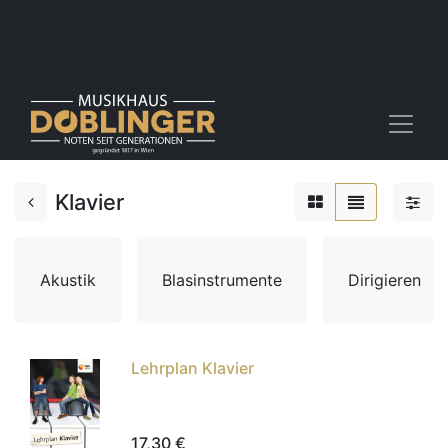
Klavier
Akustik
Blasinstrumente
Dirigieren
Lehrplan Klavier
17,30
€