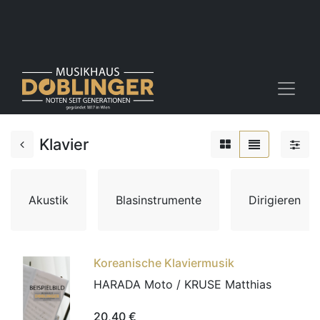
Klavier
Akustik
Blasinstrumente
Dirigieren
Koreanische Klaviermusik
HARADA Moto / KRUSE Matthias
20,40
€