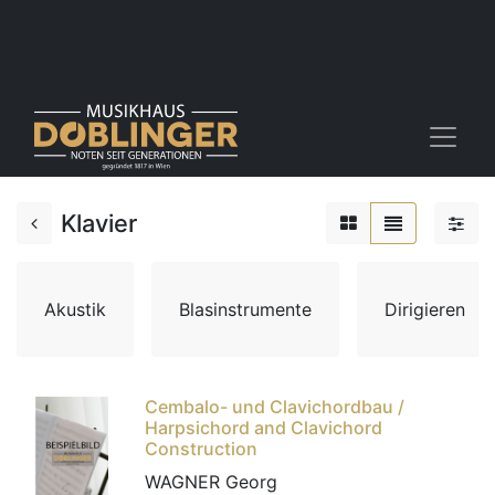
Klavier
Akustik
Blasinstrumente
Dirigieren
Cembalo- und Clavichordbau /
Harpsichord and Clavichord
Construction
WAGNER Georg