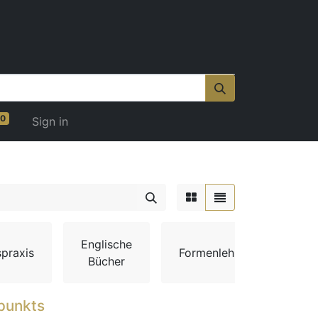
0
Sign in
Englische
praxis
Formenlehre
Gesc
Bücher
punkts