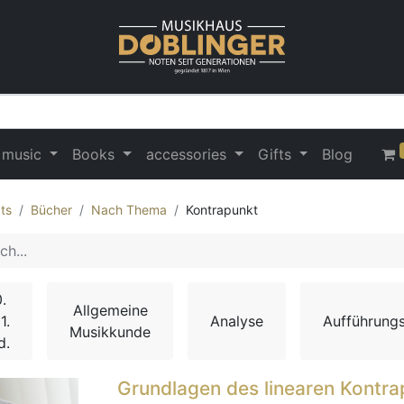
 music
Books
accessories
Gifts
Blog
ts
Bücher
Nach Thema
Kontrapunkt
.
Allgemeine
1.
Analyse
Aufführungs
Musikkunde
d.
Grundlagen des linearen Kontra