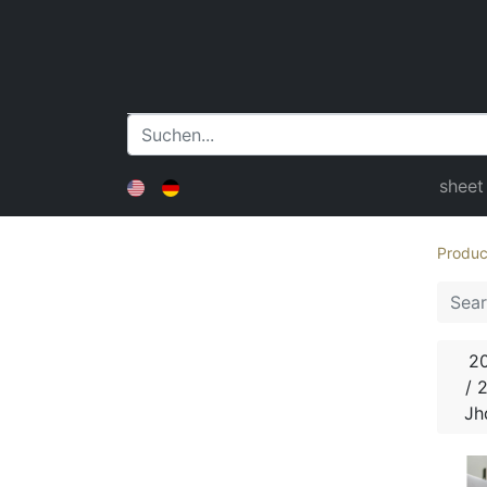
sheet
Produc
20
/ 2
Jh