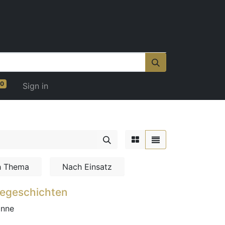
0
Sign in
h Thema
Nach Einsatz
segeschichten
anne