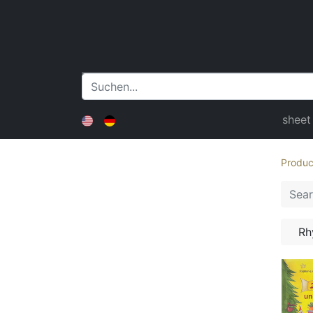
sheet
Produc
Rh