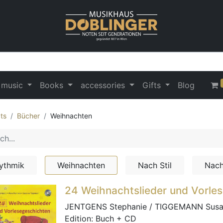
 music
Books
accessories
Gifts
Blog
ts
Bücher
Weihnachten
ythmik
Weihnachten
Nach Stil
Nac
24 Weihnachtslieder und Vorle
JENTGENS Stephanie / TIGGEMANN Sus
Edition:
Buch + CD