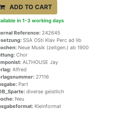
ADD TO CART
ailable in 1-3 working days
ternal Reference:
242645
setzung:
SSA OSti Klav Perc ad lib
pochen:
Neue Musik (zeitgen.) ab 1900
ttung:
Chor
mponist:
ALTHOUSE Jay
rlag:
Alfred
erlagsnummer:
27116
usgabe:
Part
OB_Sparte:
diverse geistlich
poche:
Neu
sgabeformat:
Kleinformat