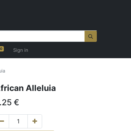
0
Sign in
uia
frican Alleluia
.25
€