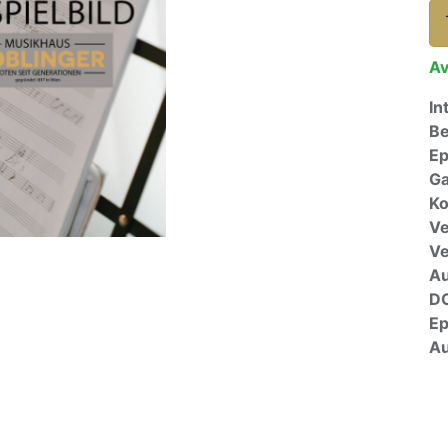
Av
In
Be
E
Ga
Ko
Ve
V
A
D
E
Au