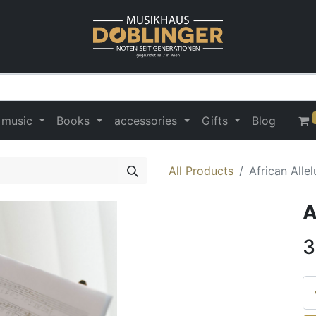
 music
Books
accessories
Gifts
Blog
All Products
African Allel
A
3