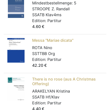
Mindestbestellmenge:
5
STROOPE Z. Randall
SSATB Klav4ms
Edition:
Partitur
4.60
€
Messa "Mariae dicata"
ROTA Nino
SSTTBB Org
Edition:
Partitur
42.20
€
There is no rose (aus A Christmas
Offering)
ARAKELYAN Kristina
SSATB Hf/Klav
Edition:
Partitur
4.40
€