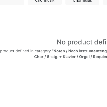
Chormusik
Chormusik
No product def
product defined in category "
Noten / Nach Instrumentenga
Chor / 6-stg. + Klavier / Orgel / Requ