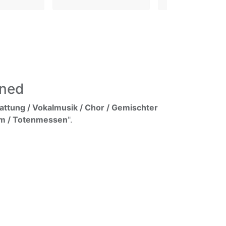
ined
ttung / Vokalmusik / Chor / Gemischter
iem / Totenmessen
".