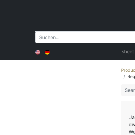
sheet
Produc
Req
Ja
di
We