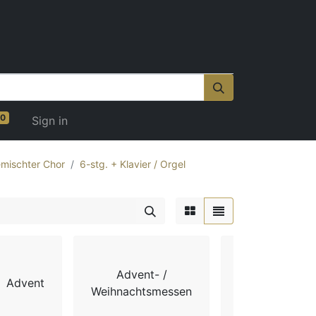
0
Sign in
mischter Chor
6-stg. + Klavier / Orgel
Advent- /
Advent
Chorbücher
Weihnachtsmessen