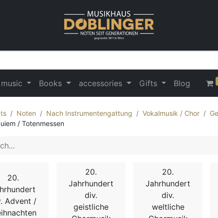
 music
Books
accessories
Gifts
Blog
ts
Noten
Nach Instrumentengattung
Vokalmusik / Chor
Ge
uiem / Totenmessen
20.
20.
20.
Jahrhundert
Jahrhundert
hrhundert
div.
div.
v. Advent /
geistliche
weltliche
ihnachten