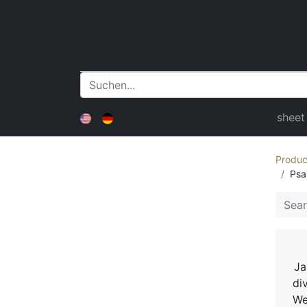
sheet
Produc
Psa
Ja
di
We