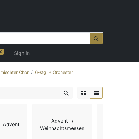
0
Sign in
mischter Chor
6-stg. + Orchester
Advent- /
Advent
Chorbücher
Weihnachtsmessen