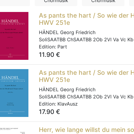
Chormusik
Chormusik
As pants the hart / So wie der 
HWV 251e
HÄNDEL Georg Friedrich
SoliSAATBB ChSAATBB 2Ob 2Vl Va Vc Kb
Edition:
Part
11.90
€
As pants the hart / So wie der 
HWV 251e
HÄNDEL Georg Friedrich
SoliSAATBB ChSAATBB 2Ob 2Vl Va Vc Kb
Edition:
KlavAusz
17.90
€
Herr, wie lange willst du mein 