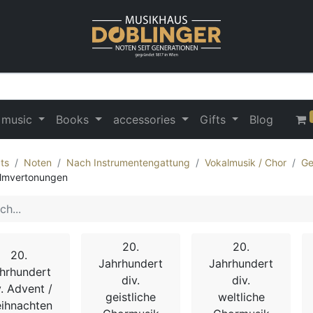
 music
Books
accessories
Gifts
Blog
ts
Noten
Nach Instrumentengattung
Vokalmusik / Chor
Ge
lmvertonungen
20.
20.
20.
Jahrhundert
Jahrhundert
hrhundert
div.
div.
v. Advent /
geistliche
weltliche
ihnachten